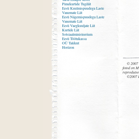
Pimekurtide Tugiliit
Eesti Kuulmispuudega Laste
Vanemate Liit
Eesti Nägemispuudega Laste
Vanemate Liit
Eesti Vaegkuuljate Liit
Kurtide Liit
Sotsiaalministeerium
Eesti Töötukassa
OÜ Taldent
Horizon
© 2007 
fotod on M
reprodutse
©2007 L