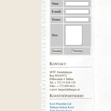
Nimi:
E-mail:
Teema:
Sisu:
Kontakt:
MTÜ Jumalalaegas
Reg 80182972
Pühavaimu 4 Tallinn
Tel: + 372 53 838 129
Faks: + 372 609 6611
e-post: laegas[at]laegas.ee
Koostööpartnerid:
Eesti Pimedate Liit
Tallinna Heleni Kool
Tartu Emajõe Kool