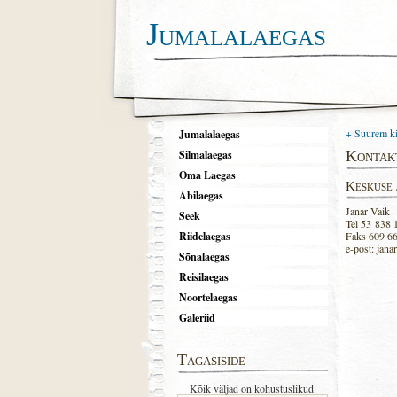
Jumalalaegas
+ Suurem ki
Jumalalaegas
Silmalaegas
Kontak
Oma Laegas
Keskuse 
Abilaegas
Janar Vaik
Seek
Tel 53 838 
Riidelaegas
Faks 609 6
e-post: janar
Sõnalaegas
Reisilaegas
Noortelaegas
Galeriid
Tagasiside
Kõik väljad on kohustuslikud.